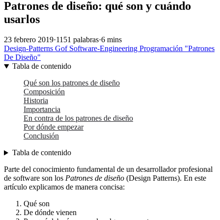
Patrones de diseño: qué son y cuándo
usarlos
23 febrero 2019
·
1151 palabras
·
6 mins
Design-Patterns
Gof
Software-Engineering
Programación
"Patrones
De
Diseño"
Tabla de contenido
Qué son los patrones de diseño
Composición
Historia
Importancia
En contra de los patrones de diseño
Por dónde empezar
Conclusión
Tabla de contenido
Parte del conocimiento fundamental de un desarrollador profesional
de software son los
Patrones de diseño
(Design Patterns). En este
artículo explicamos de manera concisa:
Qué son
De dónde vienen