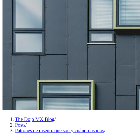
The Dojo MX Blog
/
Posts
/
Patrones de diseño: qué son y cuándo usarlos
/