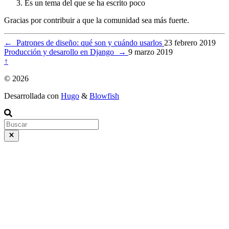
Es un tema del que se ha escrito poco
Gracias por contribuir a que la comunidad sea más fuerte.
←
Patrones de diseño: qué son y cuándo usarlos
23 febrero 2019
Producción y desarollo en Django
→
9 marzo 2019
↑
© 2026
Desarrollada con
Hugo
&
Blowfish