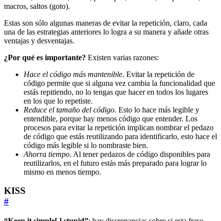
macros, saltos (goto).
Estas son sólo algunas maneras de evitar la repetición, claro, cada
una de las estrategias anteriores lo logra a su manera y añade otras
ventajas y desventajas.
¿Por qué es importante?
Existen varias razones:
Hace el código más mantenible
. Evitar la repetición de
código permite que si alguna vez cambia la funcionalidad que
estás repitiendo, no lo tengas que hacer en todos los lugares
en los que lo repetiste.
Reduce el tamaño del código
. Esto lo hace más legible y
entendible, porque hay menos código que entender. Los
procesos para evitar la repetición implican nombrar el pedazo
de código que estás reutilizando para identificarlo, esto hace el
código más legible si lo nombraste bien.
Ahorra tiempo
. Al tener pedazos de código disponibles para
reutilizarlos, en el futuro estás más preparado para lograr lo
mismo en menos tiempo.
KISS
#
“Keep it simple[,] stupid”
: hay discrepancias sobre si esta frase