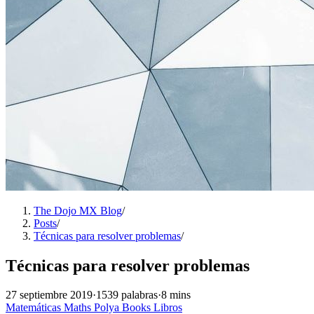
The Dojo MX Blog
/
Posts
/
Técnicas para resolver problemas
/
Técnicas para resolver problemas
27 septiembre 2019
·
1539 palabras
·
8 mins
Matemáticas
Maths
Polya
Books
Libros