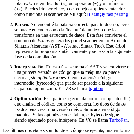
tokens: Un identificador (
), un operador (
) y un número
x
=
(
). Puedes irte por el hoyo del conejo si quieres entender
33
como funciona el scanner de V8 aquí:
Blazingly fast parsing
Parseo
. No encontré la palabra correcta para traducirlo, pero
se puede entender como la ’lectura’ de un texto que lo
transforma en una estructura de datos. Esta fase convierte el
conjunto de
tokens
generados por el scanner en un Árbol de
Sintaxis Abstracta (AST - Abstract Sintax Tree). Este árbol
representa tu programa sintácticamente y se pasa a la siguiente
fase de la compilación.
Interpretación
. En esta fase se toma el AST y se convierte en
una primera versión de código que la máquina ya puede
ejecutar,
sin optimizaciones
. Genera además código
intermedio (bytecode) que puede ser pasado a la siguiente
etapa para optimizarlo. En V8 se llama
Ignition
Optimización
. Esta parte es ejecutada por un compilador JIT,
que analiza el código, cómo se comporta, los tipos de datos
usados para crear una versión más optimizada en código
máquina. Si las optimizaciones fallan, el bytecode sigue
siendo ejecutado por el intérprete. En V8 se llama
TurboFan
.
Las últimas dos etapas son donde el código se ejecuta, una en forma