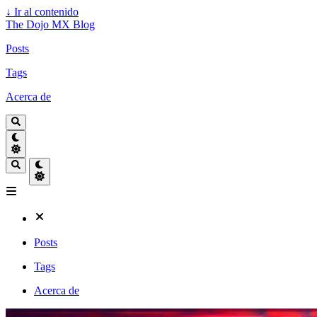
↓
Ir al contenido
The Dojo MX Blog
Posts
Tags
Acerca de
Posts
Tags
Acerca de