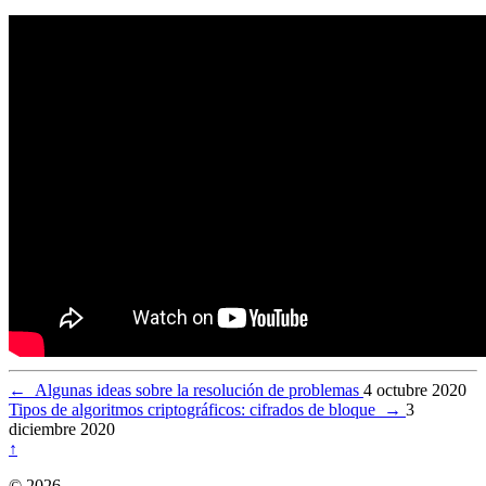
←
Algunas ideas sobre la resolución de problemas
4 octubre 2020
Tipos de algoritmos criptográficos: cifrados de bloque
→
3
diciembre 2020
↑
© 2026