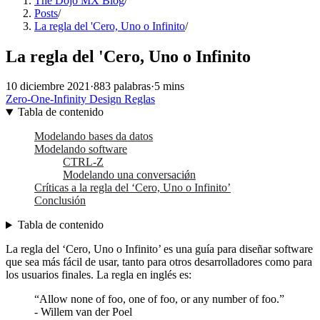
The Dojo MX Blog
/
Posts
/
La regla del 'Cero, Uno o Infinito
/
La regla del 'Cero, Uno o Infinito
10 diciembre 2021
·
883 palabras
·
5 mins
Zero-One-Infinity
Design
Reglas
Tabla de contenido
Modelando bases da datos
Modelando software
CTRL-Z
Modelando una conversaciǿn
Críticas a la regla del ‘Cero, Uno o Infinito’
Conclusión
Tabla de contenido
La regla del ‘Cero, Uno o Infinito’ es una guía para diseñar software
que sea más fácil de usar, tanto para otros desarrolladores como para
los usuarios finales. La regla en inglés es:
“Allow none of foo, one of foo, or any number of foo.”
- Willem van der Poel