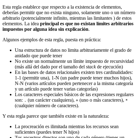
Esta regla establece que respecto a la existencia de elementos,
deberías permitir que no exista ninguno, solamente uno o un número
arbitrario (potencialmente infinito, mientras las limitantes ) de estos
elementos. La idea
principal es que no existan límites arbitrarios
impuestos por alguna idea sin explicación
.
Algunos ejemplos de esta regla, puesta en práctica:
Una estructura de datos no limita arbitrariamente el grado de
anidado que puede tener
No existe un normalmente un límite impuesto de recursividad
(más allá del dado por el tamaño del
stack
de ejecución)
En las bases de datos relacionales existen tres cardinalidades:
1-1 (permitir una), 1-N (un padre puede tener muchos hijos),
N-N (varios artículos pueden pertenecer a la misma categoría
y un artículo puede tener varias categorías)
Los caracteres especiales básicos de las expresiones regulares
son:
(un carácter cualquiera),
(uno o más caracteres),
.
+
*
(cualquier número de caracteres).
Y esta regla parece que también existe en la naturaleza:
La procreación es ilimitada mientras los recursos sean
suficientes (puedes tener N hijos)
Tus ancestros directos son uno de cada género (tienes un