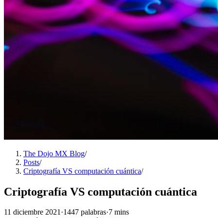
The Dojo MX Blog
/
Posts
/
Criptografía VS computación cuántica
/
Criptografía VS computación cuántica
11 diciembre 2021
·
1447 palabras
·
7 mins