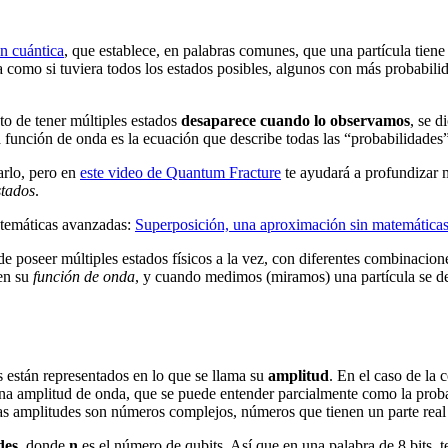
ón cuántica
, que establece, en palabras comunes, que una partícula tien
ta como si tuviera todos los estados posibles, algunos con más probabil
to de tener múltiples estados
desaparece cuando lo observamos
, se d
a función de onda es la ecuación que describe todas las “probabilidades
arlo, pero en
este video de Quantum Fracture
te ayudará a profundizar 
stados
.
matemáticas avanzadas:
Superposición, una aproximación sin matemáticas
 poseer múltiples estados físicos a la vez, con diferentes combinacione
 en su
función de onda
, y cuando medimos (miramos) una partícula se def
s están representados en lo que se llama su
amplitud
. En el caso de la 
una amplitud de onda, que se puede entender parcialmente como la probab
tas amplitudes son números complejos, números que tienen un parte rea
des
, donde
n
es el número de qubits. Así que en una palabra de 8 bits, 