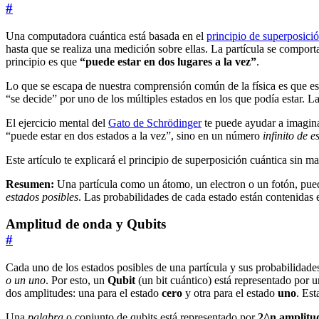
#
Una computadora cuántica está basada en el
principio de superposici
hasta que se realiza una medición sobre ellas. La partícula se compor
principio es que
“puede estar en dos lugares a la vez”
.
Lo que se escapa de nuestra comprensión común de la física es que es
“se decide” por uno de los múltiples estados en los que podía estar. L
El ejercicio mental del
Gato de Schrödinger
te puede ayudar a imagin
“puede estar en dos estados a la vez”, sino en un número
infinito de e
Este artículo te explicará el principio de superposición cuántica sin 
Resumen:
Una partícula como un átomo, un electron o un fotón, puede
estados posibles
. Las probabilidades de cada estado están contenidas
Amplitud de onda y Qubits
#
Cada uno de los estados posibles de una partícula y sus probabilidade
o un uno
. Por esto, un
Qubit
(un bit cuántico) está representado por 
dos amplitudes: una para el estado
cero
y otra para el estado
uno
. Es
Una
palabra
o conjunto de qubits está representado por
2^n amplitu