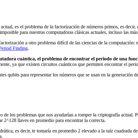
a actual, es el problema de la factorización de números primos, es deci
 imposible para nuestras computadoras clásicas actuales, incluso las má
 factorización a otro problema difícil de las ciencias de la computación
Period Finding
.
adora cuántica, el problema de encontrar el periodo de una funció
te, ya que existen circuitos cuánticos que permiten encontrar el peri
es qubits para representar los números que se usan en la generación de l
 de los problemas que nos ayudarían a romper la criptografía actual. 
bar 2^128 llaves en promedio para encontrar la correcta.
rática, es decir, te tomaría en promedio 2 elevado a la raíz cuadrada d
s.