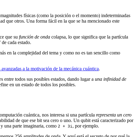
e magnitudes físicas (como la posición o el momento) indeterminadas
idad que otros. Una forma fácil en la que se ha mencionado este
ice que su
función de onda
colapsa, lo que significa que la partícula
” de cada estado.
más en la complejidad del tema y como no es tan sencillo como
 avanzadas a la motivación de la mecánica cuántica
.
s entre todos sus posibles estados, dando lugar a
una infinidad de
ine en un estado de todos los posibles.
computación cuántica, nos interesa si una partícula
representa un cero
ilidad de que ese bit sea cero o uno. Un qubit está caracterizado por
l y una parte imaginaria, como
, por ejemplo.
2 + 3i
tenemos 256 amplitudes de onda. Y aquí está el secreto de por qué la