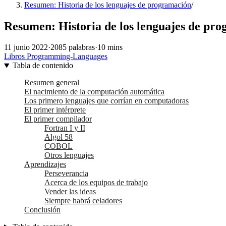
Resumen: Historia de los lenguajes de programación
/
Resumen: Historia de los lenguajes de pr
11 junio 2022
·
2085 palabras
·
10 mins
Libros
Programming-Languages
Tabla de contenido
Resumen general
El nacimiento de la computación automática
Los primero lenguajes que corrían en computadoras
El primer intérprete
El primer compilador
Fortran I y II
Algol 58
COBOL
Otros lenguajes
Aprendizajes
Perseverancia
Acerca de los equipos de trabajo
Vender las ideas
Siempre habrá celadores
Conclusión