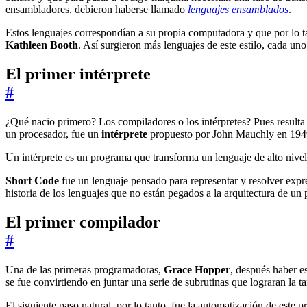
ensambladores, debieron haberse llamado
lenguajes ensamblados
.
Estos lenguajes correspondían a su propia computadora y que por lo t
Kathleen Booth
. Así surgieron más lenguajes de este estilo, cada un
El primer intérprete
#
¿Qué nacio primero? Los compiladores o los intérpretes? Pues resulta q
un procesador, fue un
intérprete
propuesto por John Mauchly en 1949
Un intérprete es un programa que transforma un lenguaje de alto nivel 
Short Code
fue un lenguaje pensado para representar y resolver exp
historia de los lenguajes que no están pegados a la arquitectura de un 
El primer compilador
#
Una de las primeras programadoras,
Grace Hopper
, después haber 
se fue convirtiendo en juntar una serie de subrutinas que lograran la ta
El siguiente paso natural, por lo tanto, fue la automatización de este p