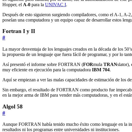
Hopper, el
A-0
para la
UNIVAC I
.
Después de esto siguieron surgiendo compiladores, como el A-1, A-
poseían una computadora y un equipo capaz de desarrollar estos lengu
Fortran I y II
#
La mayor desventaja de los lenguajes creados en la década de los 50’
la propuesta de un lenguaje que fuera fácil de programar, y por lo tan
Así presentó el informe sobre FORTRAN (
FOR
mula
TRAN
slator)
muy eficiente en ejecución para la computadora
IBM 704
.
Aquí se empiezan a ver las malas capacidades de estimación de los de
Sin embargo, el resultado de FORTRAN como producto fue impecable:
en la mejor arma de IBM para vender más computadoras, y en el están
Algol 58
#
Aunque FORTRAN había tenido mucho éxito como lenguaje en la industr
resultados ni los programas entre universidades ni instituciones.