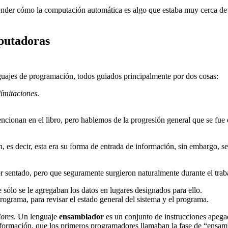
nder cómo la computación automática es algo que estaba muy cerca de s
putadoras
nguajes de programación, todos guiados principalmente por dos cosas:
límitaciones
.
ncionan en el libro, pero hablemos de la progresión general que se fu
 es decir, esta era su forma de entrada de información, sin embargo, s
sentado, pero que seguramente surgieron naturalmente durante el trabaj
e sólo se le agregaban los datos en lugares designados para ello.
rograma, para revisar el estado general del sistema y el programa.
ores
. Un lenguaje
ensamblador
es un conjunto de instrucciones apegad
nsformación, que los primeros programadores llamaban la fase de “ensa