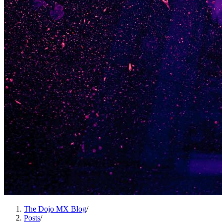
The Dojo MX Blog
/
Posts
/