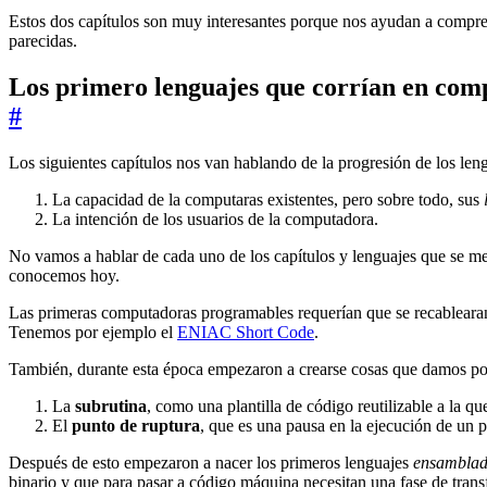
Estos dos capítulos son muy interesantes porque nos ayudan a compre
parecidas.
Los primero lenguajes que corrían en com
#
Los siguientes capítulos nos van hablando de la progresión de los le
La capacidad de la computaras existentes, pero sobre todo, sus
La intención de los usuarios de la computadora.
No vamos a hablar de cada uno de los capítulos y lenguajes que se me
conocemos hoy.
Las primeras computadoras programables requerían que se recablearan,
Tenemos por ejemplo el
ENIAC Short Code
.
También, durante esta época empezaron a crearse cosas que damos por 
La
subrutina
, como una plantilla de código reutilizable a la qu
El
punto de ruptura
, que es una pausa en la ejecución de un p
Después de esto empezaron a nacer los primeros lenguajes
ensamblad
binario y que para pasar a código máquina necesitan una fase de tra