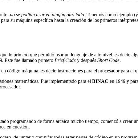
anto,
no se podían usar en ningún otro lado
. Tenemos como ejemplo (y
o para su máquina específica hasta la creación de los primeros intérprete
ue lo primero que permitió usar un lenguaje de alto nivel, es decir, alg
. Este fue llamado primero
Brief Code
y después
Short Code
.
en código máquina, es decir, instrucciones para el procesador para el q
resiones matemáticas. Fue implementado para el
BINAC
en 1949 y par
procesador.
estado programando de forma arcaica mucho tiempo, comenzó a crear u
rea en cuestión.
roceso, de juntar o
compilar
todas estas partes de código en un programa