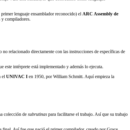
 primer lenguaje ensamblador reconocido) el
ARC Assembly de
s y compiladores.
o no relacionado directamente con las instrucciones de específicas de
ue este intérprete está implementado y además lo ejecuta.
a el
UNIVAC I
en 1950, por William Schmitt. Aquí empieza la
na colección de
subrutinas
para facilitarse el trabajo. Así que su trabajo
 final. Así fue que nació el primer compilador, creado por Grace