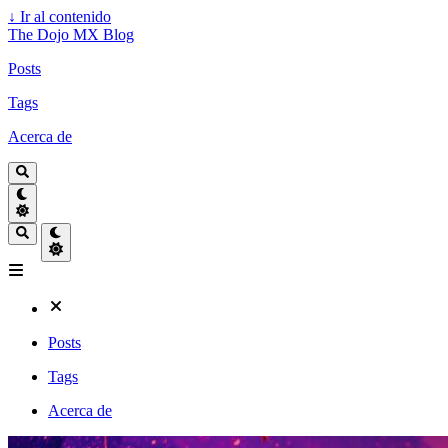
↓
Ir al contenido
The Dojo MX Blog
Posts
Tags
Acerca de
Posts
Tags
Acerca de