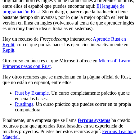
original del libro es inglés y tiene traducciones a diferentes idiomas,
entre ellos el español que puedes encontar aquí:
El lenguaje de
programación Rust
. Sin embargo, parece que la traducción tiene
bastante tiempo sin avanzar, por lo que la mejor opción es leer la
versión en línea en inglés (volvemos al tema de que aprender inglés
es una muy buena idea si trabajas en sistemas).
Hay un recurso de
Freecodecamp
interactivo:
Aprende Rust en
Replit
, con el que podrás hacer los ejercicios interactivamente en
Replit
.
Otro curso en línea es el que Microsoft ofrece en
Microsoft Learn:
Primeros pasos con Rust
.
Hay otros recursos que se mencionan en la página oficial de Rust,
que no están en español, entre ellos:
Rust by Example
. Un curso completamente práctico que te
enseña las bases.
Rustlings
. Un curso práctico que puedes correr en tu propia
computadora.
Finalmente, una empresa que se llama
ferrous systems
ha creado
recursos para que aprendas Rust basados en su experiencia de
muchos proyectos. Puedes ber estos recursos aquí:
Ferrous Teaching
Material
.