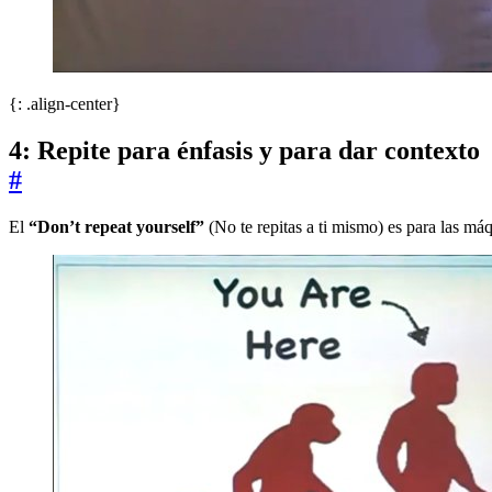
{: .align-center}
4: Repite para énfasis y para dar contexto
#
El
“Don’t repeat yourself”
(No te repitas a ti mismo) es para las má