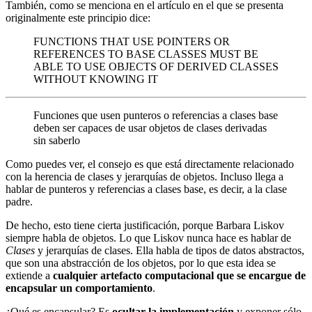
También, como se menciona en el artículo en el que se presenta
originalmente este principio dice:
FUNCTIONS THAT USE POINTERS OR
REFERENCES TO BASE CLASSES MUST BE
ABLE TO USE OBJECTS OF DERIVED CLASSES
WITHOUT KNOWING IT
Funciones que usen punteros o referencias a clases base
deben ser capaces de usar objetos de clases derivadas
sin saberlo
Como puedes ver, el consejo es que está directamente relacionado
con la herencia de clases y jerarquías de objetos. Incluso llega a
hablar de punteros y referencias a clases base, es decir, a la clase
padre.
De hecho, esto tiene cierta justificación, porque Barbara Liskov
siempre habla de objetos. Lo que Liskov nunca hace es hablar de
Clases
y jerarquías de clases. Ella habla de tipos de datos abstractos,
que son una abstracción de los objetos, por lo que esta idea se
extiende a
cualquier artefacto computacional que se encargue de
encapsular un comportamiento
.
¿Qué es encapsular? Es
ocultar la implementación
y exponer sólo