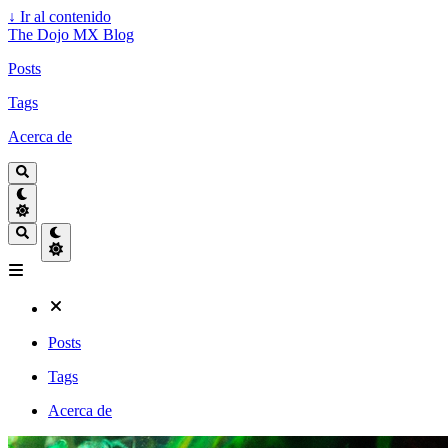
↓
Ir al contenido
The Dojo MX Blog
Posts
Tags
Acerca de
Posts
Tags
Acerca de