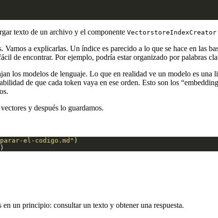
rgar texto de un archivo y el componente
VectorstoreIndexCreator
amos a explicarlas. Un índice es parecido a lo que se hace en las base
cil de encontrar. Por ejemplo, podría estar organizado por palabras clav
jan los modelos de lenguaje. Lo que en realidad ve un modelo es una l
obabilidad de que cada token vaya en ese orden. Esto son los “embeddings
os.
 vectores y después lo guardamos.
parar-el-codigo.md"
en un principio: consultar un texto y obtener una respuesta.