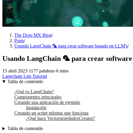
The Dojo MX Blog
/
Posts
/
Usando LangChain 🦜 para crear software basado en LLM's
/
Usando LangChain 🦜 para crear softwar
15 abril 2023
·
1177 palabras
·
6 mins
Langchain
Llm
Tutorial
Tabla de contenido
¿Qué es LangChain?
Componentes principales
Creando una aplicación de ejemplo
Instalación
Creando un script mínimo que funciona
¿Qué hace VectorstoreIndexCreator?
Tabla de contenido