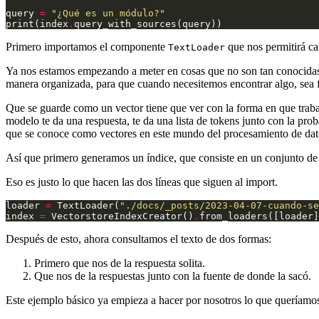
query 
=
"¿Qué es un módulo?"
print(index
.
Primero importamos el componente
que nos permitirá ca
TextLoader
Ya nos estamos empezando a meter en cosas que no son tan conocidas. V
manera organizada, para que cuando necesitemos encontrar algo, sea fá
Que se guarde como un vector tiene que ver con la forma en que traba
modelo te da una respuesta, te da una lista de tokens junto con la pr
que se conoce como vectores en este mundo del procesamiento de dat
Así que primero generamos un índice, que consiste en un conjunto de
Eso es justo lo que hacen las dos líneas que siguen al import.
loader 
=
 TextLoader(
"./docs/_posts/2023-04-07-cuando-se
index 
=
 VectorstoreIndexCreator()
.
Después de esto, ahora consultamos el texto de dos formas:
Primero que nos de la respuesta solita.
Que nos de la respuestas junto con la fuente de donde la sacó.
Este ejemplo básico ya empieza a hacer por nosotros lo que queríamos 