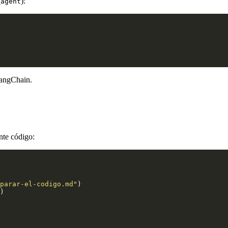
):
_agent
LangChain.
nte código:
parar-el-codigo.md"