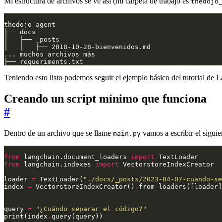
Mi estructura de archivos se ve así (mi carpeta de trabajo es
thedojo
Teniendo esto listo podemos seguir el ejemplo básico del tutorial de 
Creando un script mínimo que funciona
#
Dentro de un archivo que se llame
vamos a escribir el siguie
main.py
from
 langchain.document_loaders 
import
from
 langchain.indexes 
import
loader 
=
 TextLoader(
"./docs/_posts/2023-04-07-cuando-se
index 
=
 VectorstoreIndexCreator()
.
query 
=
"¿Cuándo separar el código?"
print(index
.