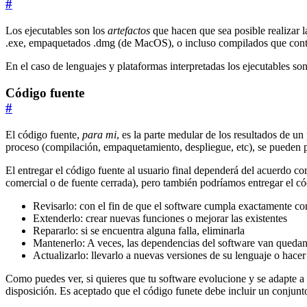
#
Los ejecutables son los
artefactos
que hacen que sea posible realizar 
.exe, empaquetados .dmg (de MacOS), o incluso compilados que contie
En el caso de lenguajes y plataformas interpretadas los ejecutables s
Código fuente
#
El código fuente,
para mi
, es la parte medular de los resultados de un
proceso (compilación, empaquetamiento, despliegue, etc), se pueden p
El entregar el código fuente al usuario final dependerá del acuerdo co
comercial o de fuente cerrada), pero también podríamos entregar el có
Revisarlo: con el fin de que el software cumpla exactamente co
Extenderlo: crear nuevas funciones o mejorar las existentes
Repararlo: si se encuentra alguna falla, eliminarla
Mantenerlo: A veces, las dependencias del software van quedan
Actualizarlo: llevarlo a nuevas versiones de su lenguaje o hac
Como puedes ver, si quieres que tu software evolucione y se adapte a 
disposición. Es aceptado que el código funete debe incluir un conjunt