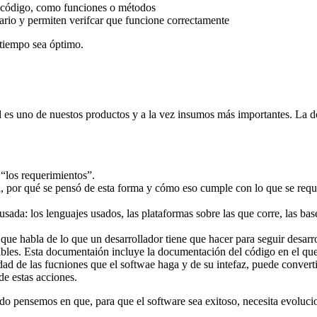
el código, como funciones o métodos
uario y permiten verifcar que funcione correctamente
 tiempo sea óptimo.
dad es uno de nuestos productos y a la vez insumos más importantes. La 
 “los requerimientos”.
 por qué se pensó de esta forma y cómo eso cumple con lo que se requería
sada: los lenguajes usados, las plataformas sobre las que corre, las ba
e habla de lo que un desarrollador tiene que hacer para seguir desarrol
tables. Esta documentaión incluye la documentación del código en el que
d de las fucniones que el softwae haga y de su intefaz, puede converti
de estas acciones.
do pensemos en que, para que el software sea exitoso, necesita evoluc