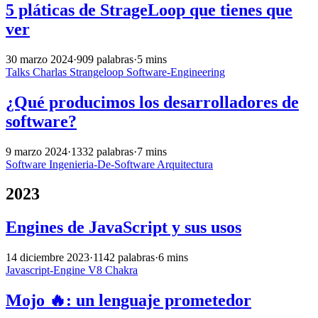
5 pláticas de StrageLoop que tienes que
ver
30 marzo 2024
·
909 palabras
·
5 mins
Talks
Charlas
Strangeloop
Software-Engineering
¿Qué producimos los desarrolladores de
software?
9 marzo 2024
·
1332 palabras
·
7 mins
Software
Ingenieria-De-Software
Arquitectura
2023
Engines de JavaScript y sus usos
14 diciembre 2023
·
1142 palabras
·
6 mins
Javascript-Engine
V8
Chakra
Mojo 🔥: un lenguaje prometedor