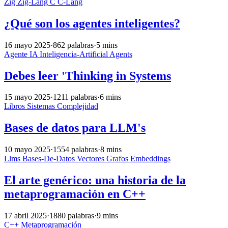
Zig
Zig-Lang
C
C-Lang
¿Qué son los agentes inteligentes?
16 mayo 2025
·
862 palabras
·
5 mins
Agente
IA
Inteligencia-Artificial
Agents
Debes leer 'Thinking in Systems
15 mayo 2025
·
1211 palabras
·
6 mins
Libros
Sistemas
Complejidad
Bases de datos para LLM's
10 mayo 2025
·
1554 palabras
·
8 mins
Llms
Bases-De-Datos
Vectores
Grafos
Embeddings
El arte genérico: una historia de la
metaprogramación en C++
17 abril 2025
·
1880 palabras
·
9 mins
C++
Metaprogramación