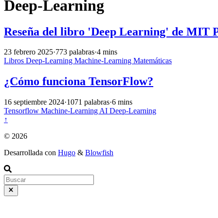
Deep-Learning
Reseña del libro 'Deep Learning' de MIT P
23 febrero 2025
·
773 palabras
·
4 mins
Libros
Deep-Learning
Machine-Learning
Matemáticas
¿Cómo funciona TensorFlow?
16 septiembre 2024
·
1071 palabras
·
6 mins
Tensorflow
Machine-Learning
AI
Deep-Learning
↑
© 2026
Desarrollada con
Hugo
&
Blowfish