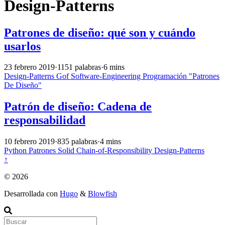
Design-Patterns
Patrones de diseño: qué son y cuándo
usarlos
23 febrero 2019
·
1151 palabras
·
6 mins
Design-Patterns
Gof
Software-Engineering
Programación
"Patrones
De
Diseño"
Patrón de diseño: Cadena de
responsabilidad
10 febrero 2019
·
835 palabras
·
4 mins
Python
Patrones
Solid
Chain-of-Responsibility
Design-Patterns
↑
© 2026
Desarrollada con
Hugo
&
Blowfish