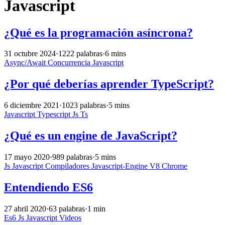
Javascript
¿Qué es la programación asíncrona?
31 octubre 2024
·
1222 palabras
·
6 mins
Async/Await
Concurrencia
Javascript
¿Por qué deberías aprender TypeScript?
6 diciembre 2021
·
1023 palabras
·
5 mins
Javascript
Typescript
Js
Ts
¿Qué es un engine de JavaScript?
17 mayo 2020
·
989 palabras
·
5 mins
Js
Javascript
Compiladores
Javascript-Engine
V8
Chrome
Entendiendo ES6
27 abril 2020
·
63 palabras
·
1 min
Es6
Js
Javascript
Videos