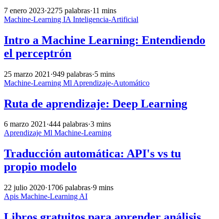
7 enero 2023
·
2275 palabras
·
11 mins
Machine-Learning
IA
Inteligencia-Artificial
Intro a Machine Learning: Entendiendo
el perceptrón
25 marzo 2021
·
949 palabras
·
5 mins
Machine-Learning
Ml
Aprendizaje-Automático
Ruta de aprendizaje: Deep Learning
6 marzo 2021
·
444 palabras
·
3 mins
Aprendizaje
Ml
Machine-Learning
Traducción automática: API's vs tu
propio modelo
22 julio 2020
·
1706 palabras
·
9 mins
Apis
Machine-Learning
AI
Libros gratuitos para aprender análisis