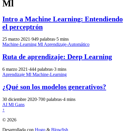
Ml
Intro a Machine Learning: Entendiendo
el perceptrón
25 marzo 2021
·
949 palabras
·
5 mins
Machine-Learning
Ml
Aprendizaje-Automático
Ruta de aprendizaje: Deep Learning
6 marzo 2021
·
444 palabras
·
3 mins
Aprendizaje
Ml
Machine-Learning
¿Qué son los modelos generativos?
30 diciembre 2020
·
700 palabras
·
4 mins
AI
Ml
Gans
↑
© 2026
Desarrollada con
Hugo
&
Blowfish